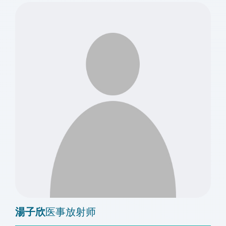
湯子欣
医事放射师