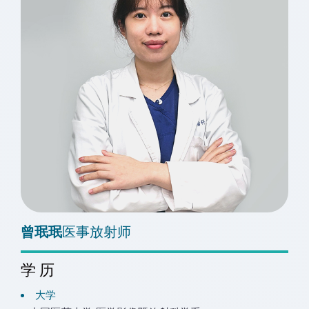
曾珉珉
医事放射师
学历
大学