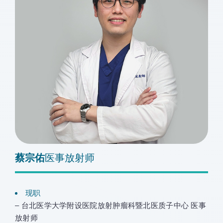
蔡宗佑
医事放射师
现职
– 台北医学大学附设医院放射肿瘤科暨北医质子中心 医事
放射师