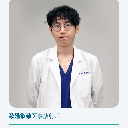
歐陽叡致
医事放射师