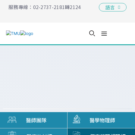
跳
服務專線：02-2737-2181轉
2124
語言
至
主
要
內
容
醫師團隊
醫學物理師