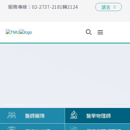
跳
服務專線：02-2737-2181轉
2124
語言
至
主
要
內
容
醫師團隊
醫學物理師